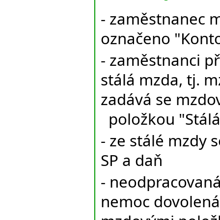
- zaměstnanec m
označeno "Konto
- zaměstnanci př
stálá mzda, tj. m
zadává se mzdo
položkou "Stál
- ze stálé mzdy 
SP a daň
- neodpracovaná
nemoc dovolená 