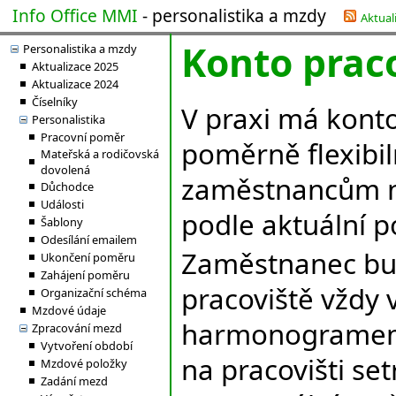
Info Office MMI
- personalistika a mzdy
Aktual
Konto prac
Personalistika a mzdy
Aktualizace 2025
Aktualizace 2024
Číselníky
V praxi má kont
Personalistika
Pracovní poměr
poměrně flexibil
Mateřská a rodičovská
dovolená
zaměstnancům na
Důchodce
Události
podle aktuální 
Šablony
Odesílání emailem
Zaměstnanec bud
Ukončení poměru
Zahájení poměru
pracoviště vždy
Organizační schéma
Mzdové údaje
harmonogramem 
Zpracování mezd
Vytvoření období
na pracovišti set
Mzdové položky
Zadání mezd