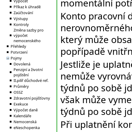
momentální potř
Výpočet
Příkaz k úhradě
Konto pracovní d
Zaúčtování
Výstupy
nerovnoměrného 
Kontroly
Změna sazby pro
výpočet
který může obsah
nemocenského
Přehledy
popřípadě vnitřn
Potvrzení
Pojmy
Jestliže je upla
Dovolená
Penzijní a životní
nemůže vyrovnáv
pojištění
II.pilíř důchodvé ref.
týdnů po sobě jd
Průměry
OSSZ
však může vymez
Zdravotní pojišťovny
Exekuce
týdnů po sobě jd
Výpočet daně
Kalendáře
Při uplatnění ko
Nemocenská
eNeschopenka