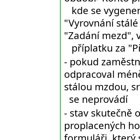
kde se vygener
"Vyrovnání stálé
"Zadání mezd", 
příplatku za "P
- pokud zaměstn
odpracoval méně
stálou mzdou, s
se neprovádí
- stav skutečně
proplacených ho
formuláři, kter