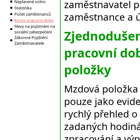
zaměstnavatel p
Neplacené volno
Statistika
zaměstnance a 
Počet zaměstnanců
Konto pracovní doby
Slevy na pojistném na
Zjednodušen
sociální zabezpečení
Zákonné Pojištění
Zaměstnavatele
pracovní do
položky
Mzdová položka -
pouze jako evid
rychlý přehled 
zadaných hodinác
zpracování a vý