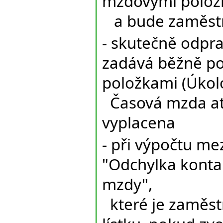
mzdovými polož
a bude zaměstn
- skutečně odpr
zadává běžně p
položkami (Úkol
Časová mzda at
vyplacena
- při výpočtu m
"Odchylka konta
mzdy",
které je zaměst