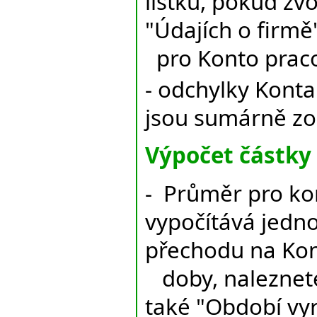
lístku, pokud zvo
"Údajích o firmě
pro Konto prac
- odchylky Kont
jsou sumárně zo
Výpočet částky
- Průměr pro ko
vypočítává jedno
přechodu na Kon
doby, naleznete 
také "Období vyr