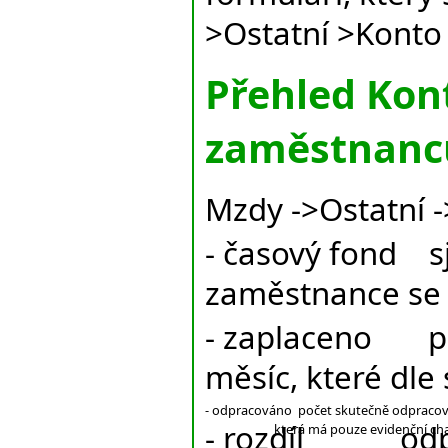
>Ostatní >Konto
Přehled Kon
zaměstnanc
Mzdy ->Ostatní 
- časový fond s
zaměstnance se
- zaplaceno po
měsíc, které dle
- odpracováno počet skutečně odpracov
- rozdíl odpra
která má pouze evidenční charakter,