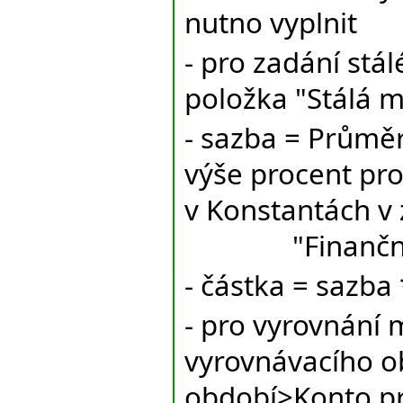
nutno vyplnit
- pro zadání st
položka "Stálá 
- sazba = Průměr
výše procent pr
v Konstantách v 
"Finanční
- částka = sazb
- pro vyrovnání 
vyrovnávacího ob
období>Konto pr